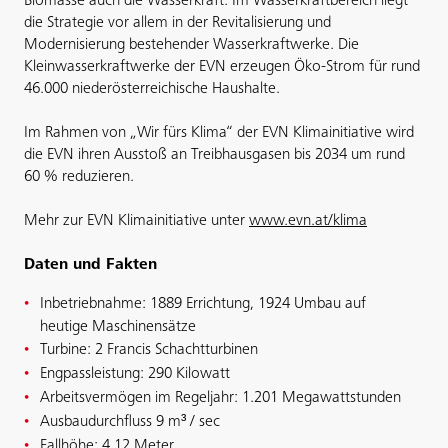
Biomasse auch die Wasserkraft. Im Wasserkraftbereich liegt
die Strategie vor allem in der Revitalisierung und
Modernisierung bestehender Wasserkraftwerke. Die
Kleinwasserkraftwerke der EVN erzeugen Öko-Strom für rund
46.000 niederösterreichische Haushalte.
Im Rahmen von „Wir fürs Klima“ der EVN Klimainitiative wird
die EVN ihren Ausstoß an Treibhausgasen bis 2034 um rund
60 % reduzieren.
Mehr zur EVN Klimainitiative unter
www.evn.at/klima
Daten und Fakten
Inbetriebnahme: 1889 Errichtung, 1924 Umbau auf
heutige Maschinensätze
Turbine: 2 Francis Schachtturbinen
Engpassleistung: 290 Kilowatt
Arbeitsvermögen im Regeljahr: 1.201 Megawattstunden
Ausbaudurchfluss 9 m³ / sec
Fallhöhe: 4,12 Meter