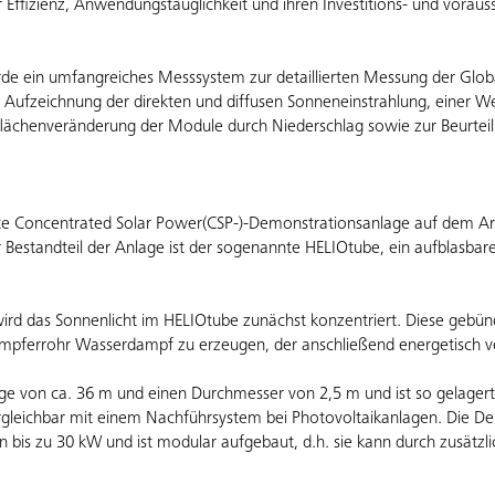
Effizienz, Anwendungstauglichkeit und ihren Investitions- und vorauss
e ein umfangreiches Messsystem zur detaillierten Messung der Globals
 Aufzeichnung der direkten und diffusen Sonneneinstrahlung, einer W
ächenveränderung der Module durch Niederschlag sowie zur Beurteil
te Concentrated Solar Power(CSP-)-Demonstrationsanlage auf dem Ar
r Bestandteil der Anlage ist der sogenannte HELIOtube, ein aufblasba
e wird das Sonnenlicht im HELIOtube zunächst konzentriert. Diese gebü
mpferrohr Wasserdampf zu erzeugen, der anschließend energetisch 
e von ca. 36 m und einen Durchmesser von 2,5 m und ist so gelagert,
rgleichbar mit einem Nachführsystem bei Photovoltaikanlagen. Die D
n bis zu 30 kW und ist modular aufgebaut, d.h. sie kann durch zusätzl