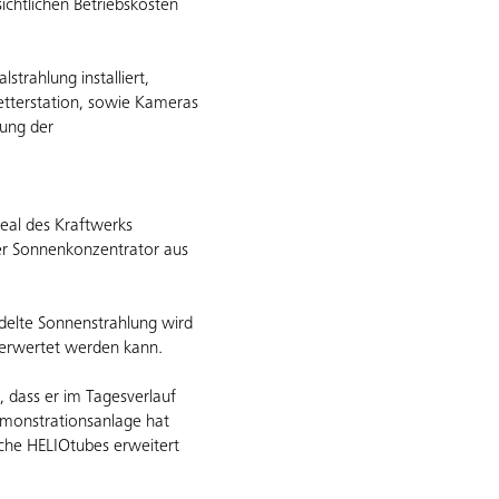
ichtlichen Betriebskosten
trahlung installiert,
etterstation, sowie Kameras
ung der
eal des Kraftwerks
rer Sonnenkonzentrator aus
ndelte Sonnenstrahlung wird
verwertet werden kann.
 dass er im Tagesverlauf
emonstrationsanlage hat
iche HELIOtubes erweitert