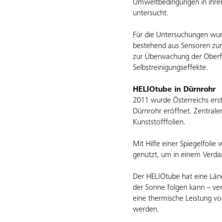
Umweltbedingungen in ihrer 
untersucht.
Für die Untersuchungen wurd
bestehend aus Sensoren zur
zur Überwachung der Oberfl
Selbstreinigungseffekte.
HELIOtube in Dürnrohr
2011 wurde Österreichs ers
Dürnrohr eröffnet. Zentrale
Kunststofffolien.
Mit Hilfe einer Spiegelfoli
genutzt, um in einem Verda
Der HELIOtube hat eine Läng
der Sonne folgen kann – ve
eine thermische Leistung vo
werden.