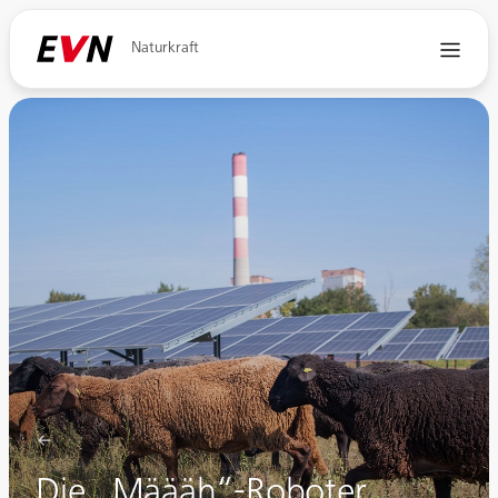
Naturkraft
Die „Määäh“-Roboter