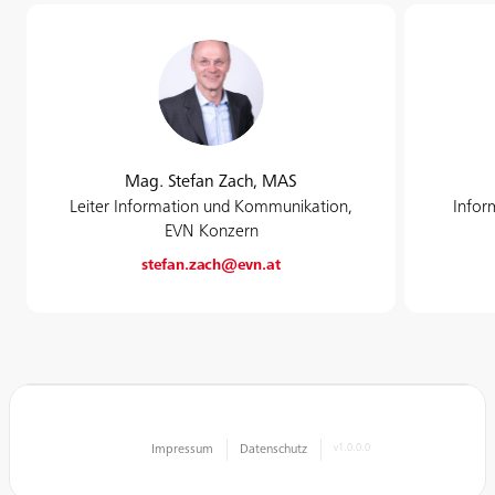
Mag. Stefan Zach, MAS
Leiter Information und Kommunikation,
Infor
EVN Konzern
stefan.zach@evn.at
Impressum
Datenschutz
v1.0.0.0